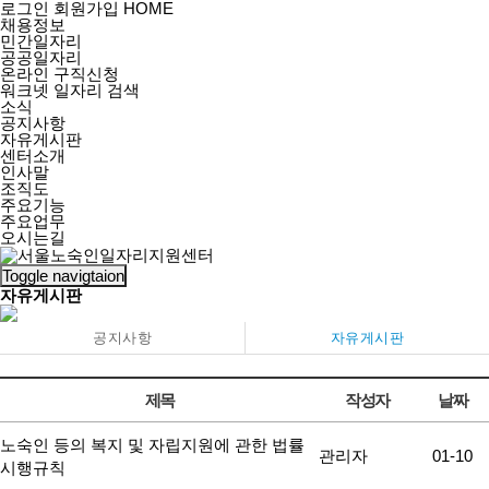
로그인
회원가입
HOME
채용정보
민간일자리
공공일자리
온라인 구직신청
워크넷 일자리 검색
소식
공지사항
자유게시판
센터소개
인사말
조직도
주요기능
주요업무
오시는길
Toggle navigtaion
자유게시판
공지사항
자유게시판
제목
작성자
날짜
노숙인 등의 복지 및 자립지원에 관한 법률
관리자
01-10
시행규칙